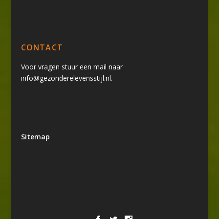
CONTACT
Voor vragen stuur een mail naar
info@gezonderelevensstijl.nl.
Sitemap
Ontworpen door
| Mogelijk gemaakt
Elegant Themes
door
WordPress