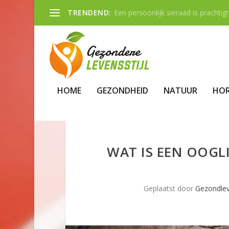
TRENDEND:
Een persoonlijk sieraad is prachtig!
HOME
GEZONDHEID
NATUUR
HO
WAT IS EEN OOGLI
Geplaatst door
Gezondle