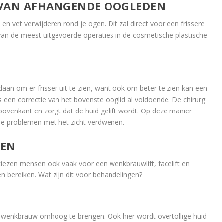
 VAN AFHANGENDE OOGLEDEN
en vet verwijderen rond je ogen. Dit zal direct voor een frissere
 van de meest uitgevoerde operaties in de cosmetische plastische
daan om er frisser uit te zien, want ook om beter te zien kan een
is een correctie van het bovenste ooglid al voldoende. De chirurg
bovenkant en zorgt dat de huid gelift wordt. Op deze manier
 de problemen met het zicht verdwenen.
GEN
kiezen mensen ook vaak voor een wenkbrauwlift, facelift en
en bereiken. Wat zijn dit voor behandelingen?
 wenkbrauw omhoog te brengen. Ook hier wordt overtollige huid