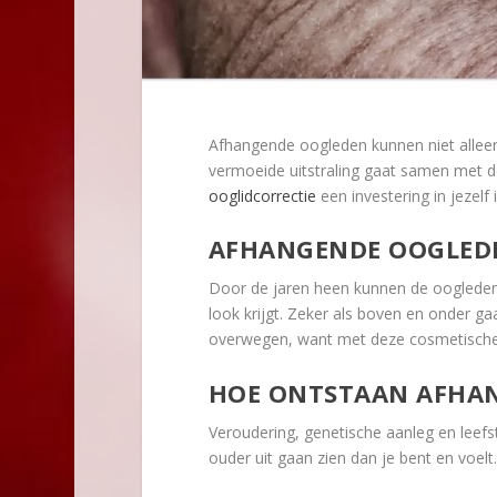
Afhangende oogleden kunnen niet alleen 
vermoeide uitstraling gaat samen met d
ooglidcorrectie
een investering in jezelf i
AFHANGENDE OOGLED
Door de jaren heen kunnen de oogleden 
look krijgt. Zeker als boven en onder ga
overwegen, want met deze cosmetische i
HOE ONTSTAAN AFHA
Veroudering, genetische aanleg en leefs
ouder uit gaan zien dan je bent en voel