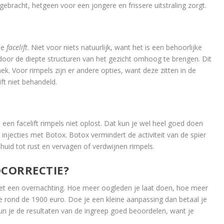
bracht, hetgeen voor een jongere en frissere uitstraling zorgt.
de
facelift
. Niet voor niets natuurlijk, want het is een behoorlijke
 door de diepte structuren van het gezicht omhoog te brengen. Dit
ek. Voor rimpels zijn er andere opties, want deze zitten in de
ft niet behandeld.
 een facelift rimpels niet oplost. Dat kun je wel heel goed doen
 injecties met Botox. Botox vermindert de activiteit van de spier
uid tot rust en vervagen of verdwijnen rimpels.
DCORRECTIE?
et een overnachting. Hoe meer oogleden je laat doen, hoe meer
je rond de 1900 euro. Doe je een kleine aanpassing dan betaal je
un je de resultaten van de ingreep goed beoordelen, want je