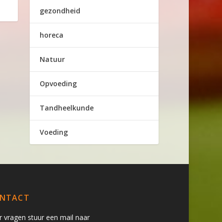
gezondheid
horeca
Natuur
Opvoeding
Tandheelkunde
Voeding
NTACT
r vragen stuur een mail naar